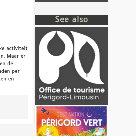
See also
e activiteit
en. Maar er
 en de
onden per
ten en