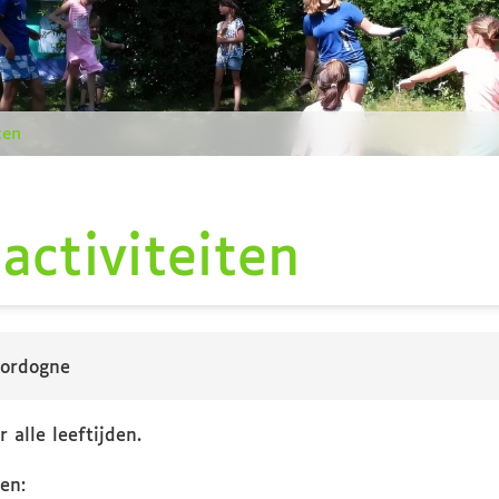
ten
ctiviteiten
Dordogne
 alle leeftijden.
en: