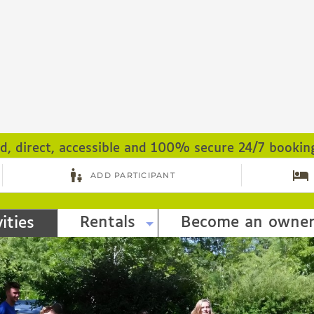
ed, direct, accessible and 100% secure 24/7 bookin
Rentals
Become an owne
ities