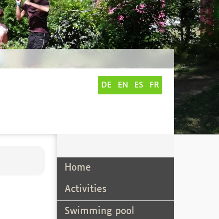
DE
EN
ES
FR
Home
Activities
Swimming pool