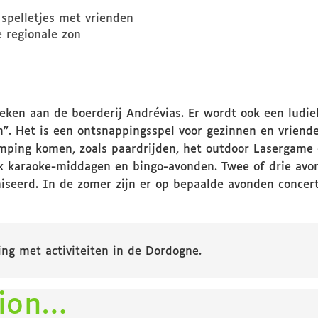
 spelletjes met vrienden
 regionale zon
ken aan de boerderij Andrévias. Er wordt ook een ludiek
”. Het is een ontsnappingsspel voor gezinnen en vriend
camping komen, zoals paardrijden, het outdoor Lasergame
 ook karaoke-middagen en bingo-avonden. Twee of drie av
seerd. In de zomer zijn er op bepaalde avonden concer
ng met activiteiten in de Dordogne.
tion…