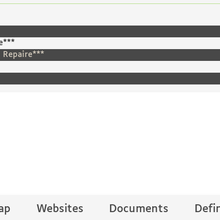
e***
e Repaire***
ap
Websites
Documents
Defi