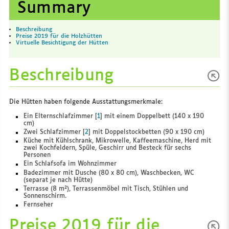
Summary
Beschreibung
Preise 2019 für die Holzhütten
Virtuelle Besichtigung der Hütten
Beschreibung
Die Hütten haben folgende Ausstattungsmerkmale:
Ein Elternschlafzimmer
[
1
]
mit einem Doppelbett (140 x 190
cm)
Zwei Schlafzimmer
[
2
]
mit Doppelstockbetten (90 x 190 cm)
Küche mit Kühlschrank, Mikrowelle, Kaffeemaschine, Herd mit
zwei Kochfeldern, Spüle, Geschirr und Besteck für sechs
Personen
Ein Schlafsofa im Wohnzimmer
Badezimmer mit Dusche (80 x 80 cm), Waschbecken, WC
(separat je nach Hütte)
Terrasse (8 m²), Terrassenmöbel mit Tisch, Stühlen und
Sonnenschirm.
Fernseher
Preise 2019 für die