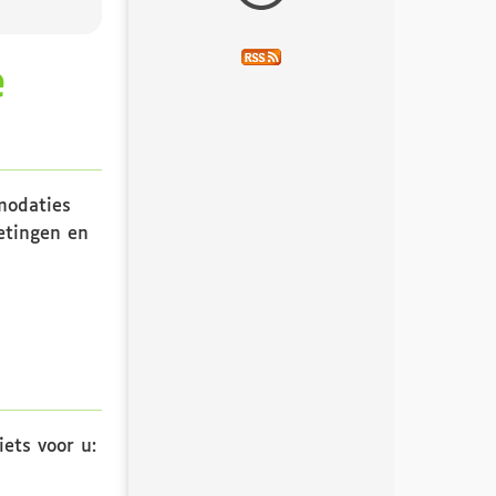
e
modaties
metingen en
ets voor u: