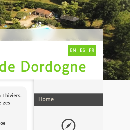
EN
ES
FR
 de Dordogne
 Thiviers.
Home
e zes
doe