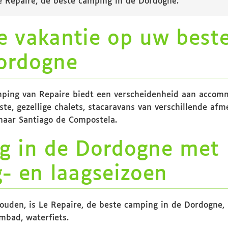
e Repaire, de beste camping in de Dordogne.
e vakantie op uw best
ordogne
camping van Repaire biedt een verscheidenheid aan accom
ste, gezellige chalets, stacaravans van verschillende af
naar Santiago de Compostela.
g in de Dordogne met
- en laagseizoen
houden, is Le Repaire, de beste camping in de Dordogne, i
mbad, waterfiets.