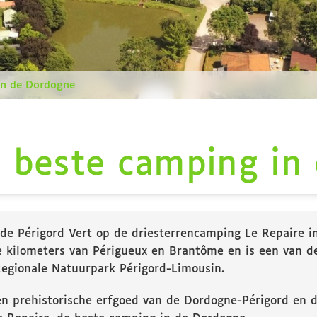
 in de Dordogne
e beste camping in
e Périgord Vert op de driesterrencamping Le Repaire in
le kilometers van Périgueux en Brantôme en is een van d
egionale Natuurpark Périgord-Limousin.
 en prehistorische erfgoed van de Dordogne-Périgord en 