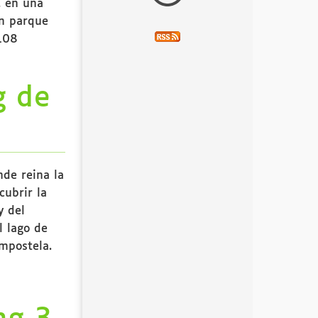
, en una
un parque
 108
g de
nde reina la
cubrir la
y del
l lago de
mpostela.