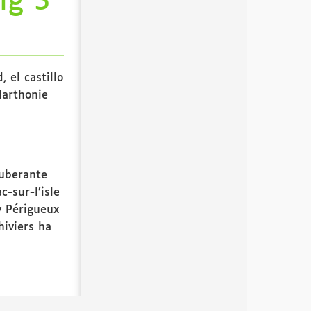
ng 3
, el castillo
 Marthonie
xuberante
-sur-l’isle
y Périgueux
hiviers ha