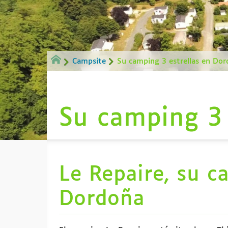
Campsite
Su camping 3 estrellas en Do
Su camping 3 
Le Repaire, su c
Dordoña