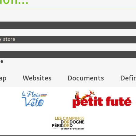
tion…
y store
ne
ap
Websites
Documents
Defi