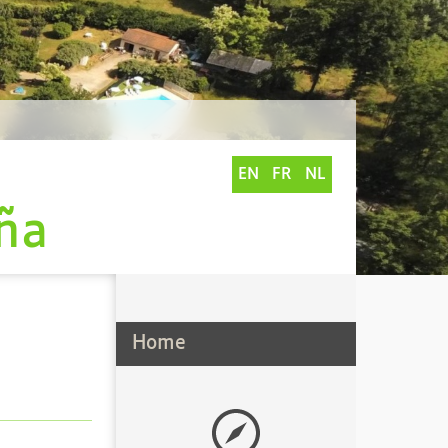
EN
FR
NL
ña
Home