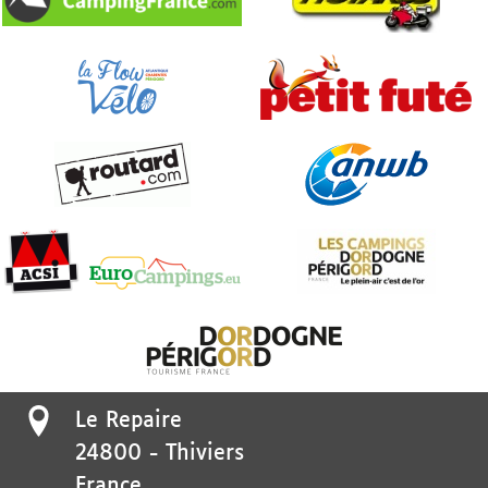
Le Repaire
24800
-
Thiviers
France